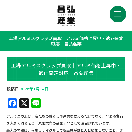
工場アルミスクラップ買取｜アルミ価格上昇中・適正査定
対応｜昌弘産業
工場アルミスクラップ買取｜アルミ価格上昇中・
適正査定対応｜昌弘産業
投稿日
2026年1月14日
F
X
Li
a
n
アルミニウムは、私たちの暮らしや産業を支えるだけでなく、**環境負荷
c
e
を大きく減らせる「未来志向の金属」**として注目されています。
e
最大の特長は、
何度リサイクルしても品質がほとんど劣化しないこと
。さ