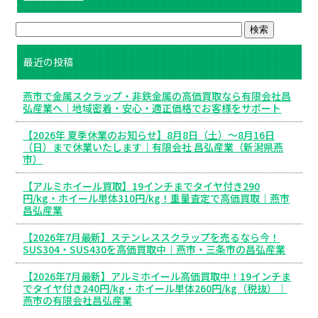
最近の投稿
燕市で金属スクラップ・非鉄金属の高価買取なら有限会社昌
弘産業へ｜地域密着・安心・適正価格でお客様をサポート
【2026年 夏季休業のお知らせ】8月8日（土）～8月16日
（日）まで休業いたします｜有限会社 昌弘産業（新潟県燕
市）
【アルミホイール買取】19インチまでタイヤ付き290
円/kg・ホイール単体310円/kg！重量査定で高価買取｜燕市
昌弘産業
【2026年7月最新】ステンレススクラップを売るなら今！
SUS304・SUS430を高価買取中｜燕市・三条市の昌弘産業
【2026年7月最新】アルミホイール高価買取中！19インチま
でタイヤ付き240円/kg・ホイール単体260円/kg（税抜）｜
燕市の有限会社昌弘産業