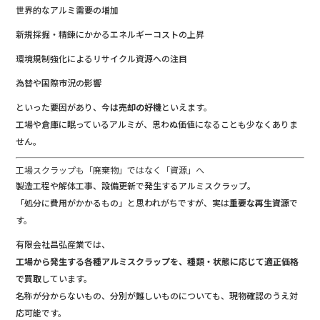
世界的なアルミ需要の増加
新規採掘・精錬にかかるエネルギーコストの上昇
環境規制強化によるリサイクル資源への注目
為替や国際市況の影響
といった要因があり、
今は売却の好機
といえます。
工場や倉庫に眠っているアルミが、思わぬ価値になることも少なくありま
せん。
工場スクラップも「廃棄物」ではなく「資源」へ
製造工程や解体工事、設備更新で発生するアルミスクラップ。
「処分に費用がかかるもの」と思われがちですが、実は
重要な再生資源
で
す。
有限会社昌弘産業では、
工場から発生する各種アルミスクラップを、種類・状態に応じて適正価格
で買取
しています。
名称が分からないもの、分別が難しいものについても、現物確認のうえ対
応可能です。