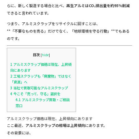
b
らに、新しく製造する場合と比べ、
再生アルミはCO₂排出量を約95％削減
できると言われています。
o
つまり、アルミスクラップをリサイクルに回すことは、
o
**「不要なものを売る」だけでなく、「地球環境を守る行動」**でもある
k
のです。
目次
[
hide
]
1
アルミスクラップ価格は現在、上昇傾
向にあります
2
工場スクラップも「廃棄物」ではなく
「資源」へ
3
当社で買取可能なアルミスクラップ
4
今こそ「売って、守る」選択を
4.1
アルミスクラップ買取・ご相談
窓口
アルミスクラップ価格は現在、上昇傾向にあります
ここ最近、
アルミスクラップの相場は上昇傾向
にあります。
その背景には、